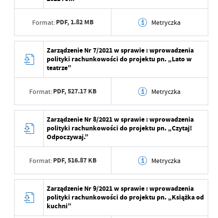
Ostatnio zaktualizował
Anna Woźna
Data opublikowania
2023-02-15 12:57:06
PDF,
1.82 MB
Format:
Metryczka
Opublikował
Anna Woźna
Data ostatniej
2023-02-15 10:00:22
Data wytworzenia
2023-02-15 12:57:05
Zarządzenie Nr 7/2021 w sprawie : wprowadzenia
aktualizacji
polityki rachunkowości do projektu pn. „Lato w
Wytworzył
Anna Woźna
teatrze”
Ostatnio zaktualizował
Anna Woźna
Data opublikowania
2023-02-15 12:57:06
PDF,
527.17 KB
Format:
Metryczka
Opublikował
Anna Woźna
Data wytworzenia
2023-02-15 12:57:05
Zarządzenie Nr 8/2021 w sprawie : wprowadzenia
Data ostatniej
2023-02-15 10:00:22
polityki rachunkowości do projektu pn. „Czytaj!
aktualizacji
Wytworzył
Anna Woźna
Odpoczywaj.”
Ostatnio zaktualizował
Anna Woźna
Data opublikowania
2023-02-15 12:57:06
PDF,
516.87 KB
Format:
Metryczka
Opublikował
Anna Woźna
Data wytworzenia
2023-02-15 12:57:05
Zarządzenie Nr 9/2021 w sprawie : wprowadzenia
Data ostatniej
2023-02-15 10:00:22
polityki rachunkowości do projektu pn. „Książka od
aktualizacji
Wytworzył
Anna Woźna
kuchni”