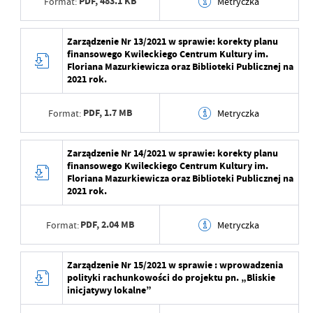
PDF,
483.1 KB
Format:
Metryczka
Opublikował
Anna Woźna
Data wytworzenia
2023-02-15 12:57:05
Zarządzenie Nr 13/2021 w sprawie: korekty planu
Data ostatniej
2023-02-15 10:00:22
finansowego Kwileckiego Centrum Kultury im.
aktualizacji
Wytworzył
Anna Woźna
Floriana Mazurkiewicza oraz Biblioteki Publicznej na
2021 rok.
Ostatnio zaktualizował
Anna Woźna
Data opublikowania
2023-02-15 12:57:06
PDF,
1.7 MB
Format:
Metryczka
Opublikował
Anna Woźna
Data ostatniej
2023-02-15 10:00:22
Data wytworzenia
2023-02-15 12:57:05
Zarządzenie Nr 14/2021 w sprawie: korekty planu
aktualizacji
finansowego Kwileckiego Centrum Kultury im.
Wytworzył
Anna Woźna
Floriana Mazurkiewicza oraz Biblioteki Publicznej na
Ostatnio zaktualizował
Anna Woźna
2021 rok.
Data opublikowania
2023-02-15 12:57:06
PDF,
2.04 MB
Format:
Metryczka
Opublikował
Anna Woźna
Data ostatniej
2023-02-15 10:00:22
Data wytworzenia
2023-02-15 12:57:05
Zarządzenie Nr 15/2021 w sprawie : wprowadzenia
aktualizacji
polityki rachunkowości do projektu pn. „Bliskie
Wytworzył
Anna Woźna
inicjatywy lokalne”
Ostatnio zaktualizował
Anna Woźna
Data opublikowania
2023-02-15 12:57:06