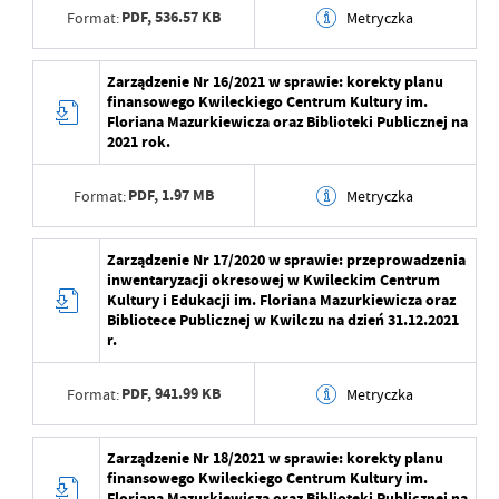
PDF,
536.57 KB
Format:
Metryczka
Opublikował
Anna Woźna
Data wytworzenia
2023-02-15 12:57:05
Zarządzenie Nr 16/2021 w sprawie: korekty planu
Data ostatniej
2023-02-15 10:00:22
finansowego Kwileckiego Centrum Kultury im.
aktualizacji
Wytworzył
Anna Woźna
Floriana Mazurkiewicza oraz Biblioteki Publicznej na
2021 rok.
Ostatnio zaktualizował
Anna Woźna
Data opublikowania
2023-02-15 12:57:06
PDF,
1.97 MB
Format:
Metryczka
Opublikował
Anna Woźna
Data ostatniej
2023-02-15 10:00:22
Data wytworzenia
2023-02-15 12:57:05
Zarządzenie Nr 17/2020 w sprawie: przeprowadzenia
aktualizacji
inwentaryzacji okresowej w Kwileckim Centrum
Wytworzył
Anna Woźna
Kultury i Edukacji im. Floriana Mazurkiewicza oraz
Ostatnio zaktualizował
Anna Woźna
Bibliotece Publicznej w Kwilczu na dzień 31.12.2021
Data opublikowania
2023-02-15 12:57:06
r.
Opublikował
Anna Woźna
PDF,
941.99 KB
Format:
Metryczka
Data ostatniej
2023-02-15 10:00:22
aktualizacji
Data wytworzenia
2023-02-15 12:57:05
Zarządzenie Nr 18/2021 w sprawie: korekty planu
finansowego Kwileckiego Centrum Kultury im.
Ostatnio zaktualizował
Anna Woźna
Wytworzył
Anna Woźna
Floriana Mazurkiewicza oraz Biblioteki Publicznej na