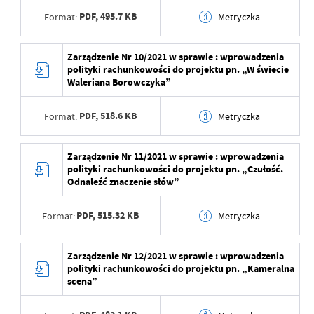
Ostatnio zaktualizował
Anna Woźna
Data opublikowania
2023-02-15 12:57:06
PDF,
495.7 KB
Format:
Metryczka
Opublikował
Anna Woźna
Data wytworzenia
2023-02-15 12:57:05
Zarządzenie Nr 10/2021 w sprawie : wprowadzenia
Data ostatniej
2023-02-15 10:00:22
polityki rachunkowości do projektu pn. „W świecie
aktualizacji
Wytworzył
Anna Woźna
Waleriana Borowczyka”
Ostatnio zaktualizował
Anna Woźna
Data opublikowania
2023-02-15 12:57:06
PDF,
518.6 KB
Format:
Metryczka
Opublikował
Anna Woźna
Data wytworzenia
2023-02-15 12:57:05
Zarządzenie Nr 11/2021 w sprawie : wprowadzenia
Data ostatniej
2023-02-15 10:00:22
polityki rachunkowości do projektu pn. „Czułość.
aktualizacji
Wytworzył
Anna Woźna
Odnaleźć znaczenie słów”
Ostatnio zaktualizował
Anna Woźna
Data opublikowania
2023-02-15 12:57:06
PDF,
515.32 KB
Format:
Metryczka
Opublikował
Anna Woźna
Data wytworzenia
2023-02-15 12:57:05
Zarządzenie Nr 12/2021 w sprawie : wprowadzenia
Data ostatniej
2023-02-15 10:00:22
polityki rachunkowości do projektu pn. „Kameralna
aktualizacji
Wytworzył
Anna Woźna
scena”
Ostatnio zaktualizował
Anna Woźna
Data opublikowania
2023-02-15 12:57:06