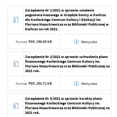
Zarządzenie Nr 1/2021 w sprawie: ustalenia
pogotowia kasowego w Urzędzie Gminy w Kwilczu
dla Kwileckiego Centrum Kultury i Edukacji im.
Floriana Mazurkiewicza oraz Biblioteki Publicznej w
Kwilczu na rok 2021.
PDF,
186.55 KB
Format:
Metryczka
Data wytworzenia
2021-03-10 12:59:53
Zarządzenie Nr 2/2021 w sprawie: uchwalenia planu
finansowego Kwileckiego Centrum Kultury im.
Wytworzył
Piotr Ratajczak
Floriana Mazurkiewicza oraz Biblioteki Publicznej na
2021 rok.
Data opublikowania
2021-03-10 13:00:00
PDF,
282.72 KB
Format:
Metryczka
Opublikował
Piotr Ratajczak
Data ostatniej
2023-02-15 10:01:09
Data wytworzenia
2021-03-10 13:00:00
Zarządzenie Nr 3/2021 w sprawie: korekty planu
aktualizacji
finansowego Kwileckiego Centrum Kultury im.
Wytworzył
Piotr Ratajczak
Floriana Mazurkiewicza oraz Biblioteki Publicznej na
Ostatnio zaktualizował
Anna Woźna
2021 rok.
Data opublikowania
2021-03-10 13:01:00