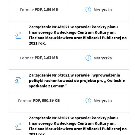
PDF,
1.56 MB
Format:
Metryczka
Opublikował
Piotr Ratajczak
Data ostatniej
2023-02-15 10:01:09
Data wytworzenia
2023-02-15 12:57:05
Zarządzenie Nr 4/2021 w sprawie: korekty planu
aktualizacji
finansowego Kwileckiego Centrum Kultury im.
Wytworzył
Anna Woźna
Floriana Mazurkiewicza oraz Biblioteki Publicznej na
Ostatnio zaktualizował
Anna Woźna
2021 rok.
Data opublikowania
2023-02-15 12:57:05
PDF,
1.61 MB
Format:
Metryczka
Opublikował
Anna Woźna
Data ostatniej
2023-02-15 10:00:22
Data wytworzenia
2023-02-15 12:57:05
Zarządzenie Nr 5/2021 w sprawie : wprowadzenia
aktualizacji
polityki rachunkowości do projektu pn. „Kwileckie
Wytworzył
Anna Woźna
spotkanie z Lemem”
Ostatnio zaktualizował
Anna Woźna
Data opublikowania
2023-02-15 12:57:06
PDF,
550.39 KB
Format:
Metryczka
Opublikował
Anna Woźna
Data wytworzenia
2023-02-15 12:57:05
Zarządzenie Nr 6/2021 w sprawie: korekty planu
Data ostatniej
2023-02-15 10:00:22
finansowego Kwileckiego Centrum Kultury im.
aktualizacji
Wytworzył
Anna Woźna
Floriana Mazurkiewicza oraz Biblioteki Publicznej na
2021 rok.