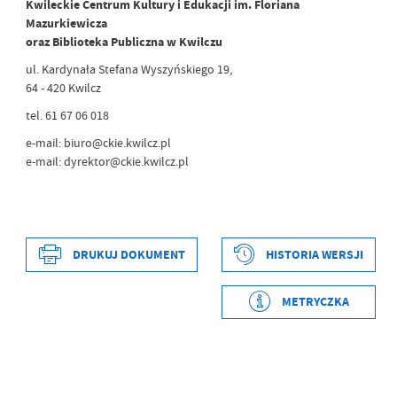
Kwileckie Centrum Kultury i Edukacji im. Floriana
Mazurkiewicza
oraz Biblioteka Publiczna w Kwilczu
ul. Kardynała Stefana Wyszyńskiego 19,
64 - 420 Kwilcz
tel. 61 67 06 018
e-mail: biuro@ckie.kwilcz.pl
e-mail: dyrektor@ckie.kwilcz.pl
DRUKUJ DOKUMENT
HISTORIA WERSJI
Data wytworzenia
2021-03-05 10:53:15
Wytworzył
Magdalena Jabłońska
METRYCZKA
Data opublikowania
2021-03-05 10:53:15
Opublikował
Magdalena Jabłońska
Data ostatniej
2021-03-05 10:53:15