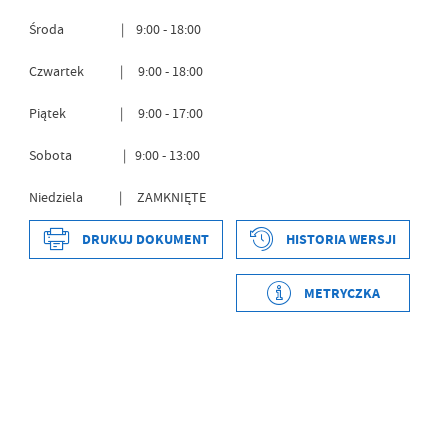
Środa | 9:00 - 18:00
Czwartek | 9:00 - 18:00
Piątek | 9:00 - 17:00
Sobota | 9:00 - 13:00
Niedziela | ZAMKNIĘTE
DRUKUJ DOKUMENT
HISTORIA WERSJI
Data wytworzenia
2021-03-05 14:30:29
Wytworzył
Magdalena
METRYCZKA
Jabłońska
Data opublikowania
2021-03-05 14:30:29
Opublikował
Magdalena
Jabłońska
Data ostatniej
2025-10-31 11:07:07